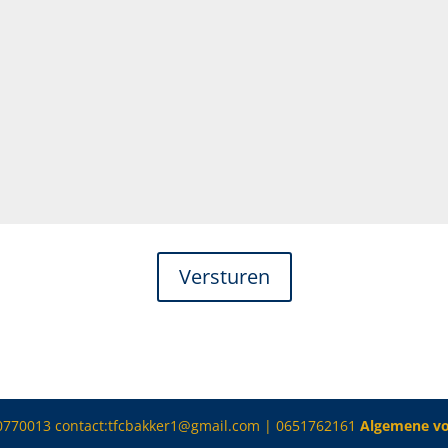
Versturen
 90770013 contact:tfcbakker1@gmail.com | 0651762161
Algemene v