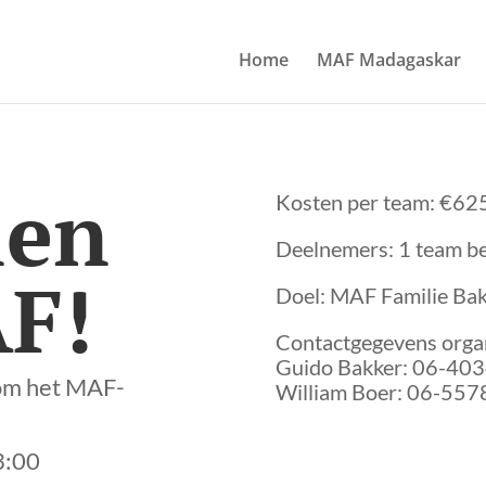
Home
MAF Madagaskar
len
Kosten per team: €625
Deelnemers: 1 team be
F!
Doel: MAF Familie Ba
Contactgegevens organ
Guido Bakker: 06-40
e om het MAF-
William Boer: 06-55
3:00