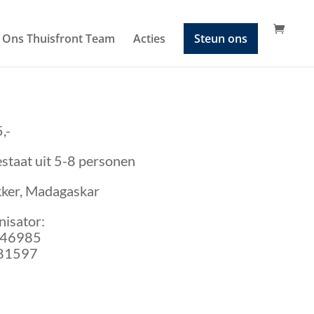
Ons Thuisfront Team
Acties
Steun ons
,-
staat uit 5-8 personen
kker, Madagaskar
isator:
346985
781597